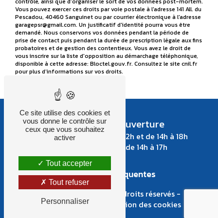
contrôle, ainsi que d’organiser le sort de vos données post-mortem.
Vous pouvez exercer ces droits par voie postale à l'adresse 141 All. du
Pescadou, 40460 Sanguinet ou par courrier électronique à l'adresse
garagepsr@gmail.com. Un justificatif d'identité pourra vous être
demandé. Nous conservons vos données pendant la période de
prise de contact puis pendant la durée de prescription légale aux fins
probatoires et de gestion des contentieux. Vous avez le droit de
vous inscrire sur la liste d'opposition au démarchage téléphonique,
disponible à cette adresse:
Bloctel.gouv.fr
. Consultez le site cnil.fr
pour plus d’informations sur vos droits.
Ce site utilise des cookies et
Nos horaires d'ouverture
vous donne le contrôle sur
ceux que vous souhaitez
Du lundi au Jeudi de 8h à 12h et de 14h à 18h
activer
Le vendredi de 8h à 12h et de 14h à 17h
Tout accepter
Recherches fréquentes
Tout refuser
©
Vistalid
- 2026 - Tous droits réservés -
Personnaliser
Mentions légales
-
Gestion des cookies