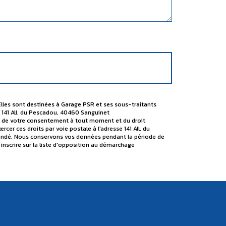
Elles sont destinées à Garage PSR et ses sous-traitants
 141 All. du Pescadou, 40460 Sanguinet
rait de votre consentement à tout moment et du droit
er ces droits par voie postale à l'adresse 141 All. du
emandé. Nous conservons vos données pendant la période de
 inscrire sur la liste d'opposition au démarchage