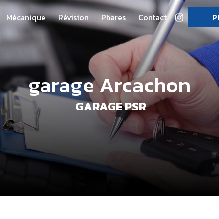
Mécanique
Révision
Phares
Contact
P
garage Arcachon
GARAGE PSR