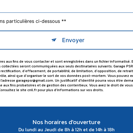
ns particulières ci-dessous **
Envoyer
 aux fins de vous contacter et sont enregistrées dans un fichier informatisé. 
s collectées seront communiquées aux seuls destinataires suivants: Garage PSR
ectification, d’effacement, de portabilité, de limitation, d’opposition, de ret
ôle, ainsi que d’organiser le sort de vos données post-mortem. Vous pouvez exerc
 l'adresse garagepsr@gmail.com. Un justificatif d'identité pourra vous être d
le aux fins probatoires et de gestion des contentieux. Vous avez le droit de vous
Consultez le site cnil.fr pour plus d’informations sur vos droits.
Nos horaires d'ouverture
Du lundi au Jeudi de 8h à 12h et de 14h à 18h