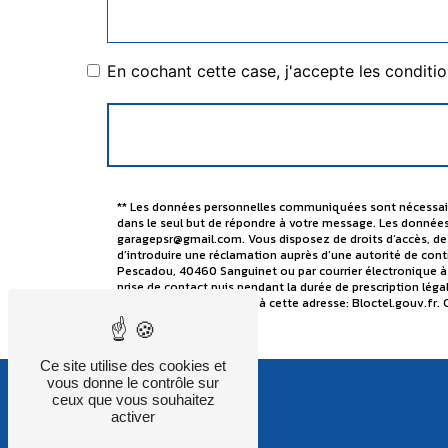
En cochant cette case, j'accepte les conditio
** Les données personnelles communiquées sont nécessaires
dans le seul but de répondre à votre message. Les donnée
garagepsr@gmail.com. Vous disposez de droits d’accès, de r
d’introduire une réclamation auprès d’une autorité de contr
Pescadou, 40460 Sanguinet ou par courrier électronique à
prise de contact puis pendant la durée de prescription léga
téléphonique, disponible à cette adresse:
Bloctel.gouv.fr
. 
Ce site utilise des cookies et
vous donne le contrôle sur
ceux que vous souhaitez
activer