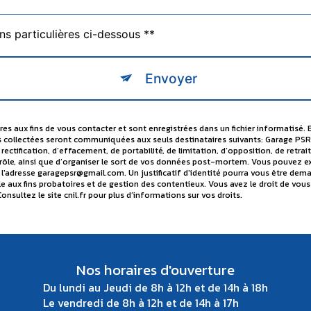
ns particulières ci-dessous **
Envoyer
 aux fins de vous contacter et sont enregistrées dans un fichier informatisé. 
s collectées seront communiquées aux seuls destinataires suivants: Garage PSR
ectification, d’effacement, de portabilité, de limitation, d’opposition, de ret
ôle, ainsi que d’organiser le sort de vos données post-mortem. Vous pouvez exerc
 l'adresse garagepsr@gmail.com. Un justificatif d'identité pourra vous être d
le aux fins probatoires et de gestion des contentieux. Vous avez le droit de vous
Consultez le site cnil.fr pour plus d’informations sur vos droits.
Nos horaires d'ouverture
Du lundi au Jeudi de 8h à 12h et de 14h à 18h
Le vendredi de 8h à 12h et de 14h à 17h