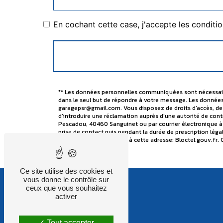
En cochant cette case, j'accepte les conditio
** Les données personnelles communiquées sont nécessaires
dans le seul but de répondre à votre message. Les donnée
garagepsr@gmail.com. Vous disposez de droits d’accès, de r
d’introduire une réclamation auprès d’une autorité de contr
Pescadou, 40460 Sanguinet ou par courrier électronique à
prise de contact puis pendant la durée de prescription léga
téléphonique, disponible à cette adresse:
Bloctel.gouv.fr
. 
Ce site utilise des cookies et
vous donne le contrôle sur
ceux que vous souhaitez
activer
Tout accepter