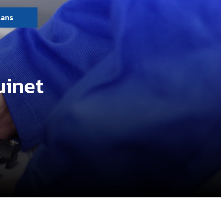
lans
uinet