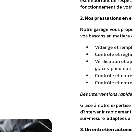
est important de respec
fonctionnement de votre
2. Nos prestations en 
Notre garage vous propo
vos besoins en matière 
Vidange et rempla
Contrôle et régla
Vérification et a
glaces, pneumatiq
Contrôle et entr
Contrôle et entre
Des interventions rapide
Grâce à notre expertis
d'intervenir rapidement
sur-mesure, adaptées à 
3. Un entretien automo