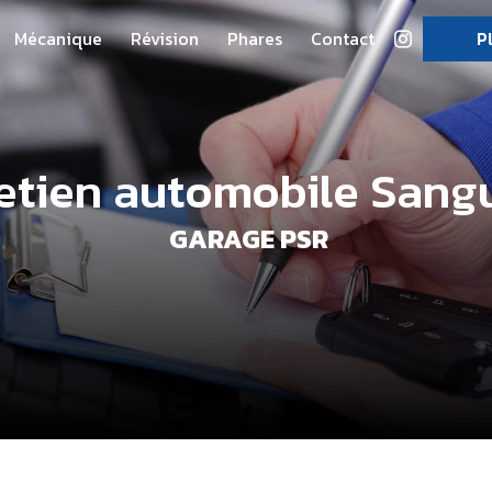
Mécanique
Révision
Phares
Contact
P
etien automobile Sang
GARAGE PSR