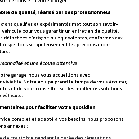
vos besoins et à votre budget.
bile de qualité, réalisé par des professionnels
iens qualifiés et expérimentés met tout son savoir-
e véhicule pour vous garantir un entretien de qualité.
es détachées d'origine ou équivalentes, conformes aux
t respectons scrupuleusement les préconisations
ture.
onnalisé et une écoute attentive
notre garage, nous vous accueillons avec
nvivialité. Notre équipe prend le temps de vous écouter,
tes et de vous conseiller sur les meilleures solutions
e véhicule.
mentaires pour faciliter votre quotidien
service complet et adapté à vos besoins, nous proposons
ns annexes :
le de courtoisie pendant la durée des réparations