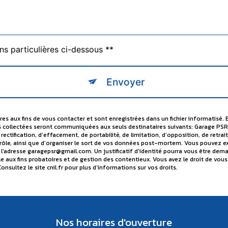
ns particulières ci-dessous **
Envoyer
 aux fins de vous contacter et sont enregistrées dans un fichier informatisé. 
s collectées seront communiquées aux seuls destinataires suivants: Garage PSR
ectification, d’effacement, de portabilité, de limitation, d’opposition, de ret
ôle, ainsi que d’organiser le sort de vos données post-mortem. Vous pouvez exerc
 l'adresse garagepsr@gmail.com. Un justificatif d'identité pourra vous être d
le aux fins probatoires et de gestion des contentieux. Vous avez le droit de vous
Consultez le site cnil.fr pour plus d’informations sur vos droits.
Nos horaires d'ouverture