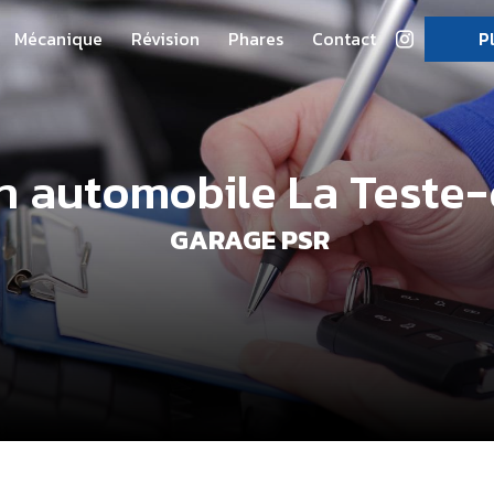
Mécanique
Révision
Phares
Contact
P
en automobile La Teste
GARAGE PSR