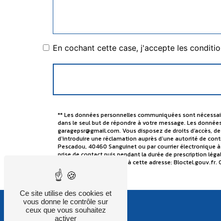
En cochant cette case, j'accepte les conditio
** Les données personnelles communiquées sont nécessaires
dans le seul but de répondre à votre message. Les donnée
garagepsr@gmail.com. Vous disposez de droits d’accès, de r
d’introduire une réclamation auprès d’une autorité de contr
Pescadou, 40460 Sanguinet ou par courrier électronique à
prise de contact puis pendant la durée de prescription léga
téléphonique, disponible à cette adresse:
Bloctel.gouv.fr
. 
Ce site utilise des cookies et
vous donne le contrôle sur
ceux que vous souhaitez
activer