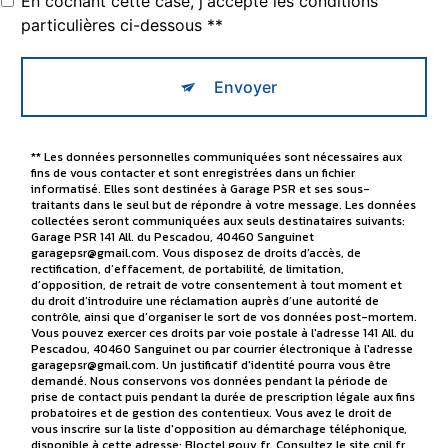
En cochant cette case, j'accepte les conditions
particulières ci-dessous **
Envoyer
** Les données personnelles communiquées sont nécessaires aux
fins de vous contacter et sont enregistrées dans un fichier
informatisé. Elles sont destinées à Garage PSR et ses sous-
traitants dans le seul but de répondre à votre message. Les données
collectées seront communiquées aux seuls destinataires suivants:
Garage PSR 141 All. du Pescadou, 40460 Sanguinet
garagepsr@gmail.com. Vous disposez de droits d’accès, de
rectification, d’effacement, de portabilité, de limitation,
d’opposition, de retrait de votre consentement à tout moment et
du droit d’introduire une réclamation auprès d’une autorité de
contrôle, ainsi que d’organiser le sort de vos données post-mortem.
Vous pouvez exercer ces droits par voie postale à l'adresse 141 All. du
Pescadou, 40460 Sanguinet ou par courrier électronique à l'adresse
garagepsr@gmail.com. Un justificatif d'identité pourra vous être
demandé. Nous conservons vos données pendant la période de
prise de contact puis pendant la durée de prescription légale aux fins
probatoires et de gestion des contentieux. Vous avez le droit de
vous inscrire sur la liste d'opposition au démarchage téléphonique,
disponible à cette adresse:
Bloctel.gouv.fr
. Consultez le site cnil.fr